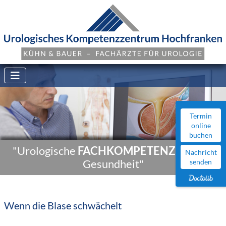
Termin
online
buchen
"Urologische
FACHKOMPETENZ
für Ihre
Nachricht
Gesundheit"
senden
Wenn die Blase schwächelt